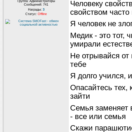
Группа: Администраторы
Человеку свойств
Сообщений:
741
Награды:
3
свойством часто 
Статус:
Offline
Я человек не зл
Медик - это тот,
умирали естеств
Не отрывайся от 
тебе
Я долго учился, 
Опасайтесь тех, 
зайти
Семья заменяет в
- все или семья
Скажи парашютис