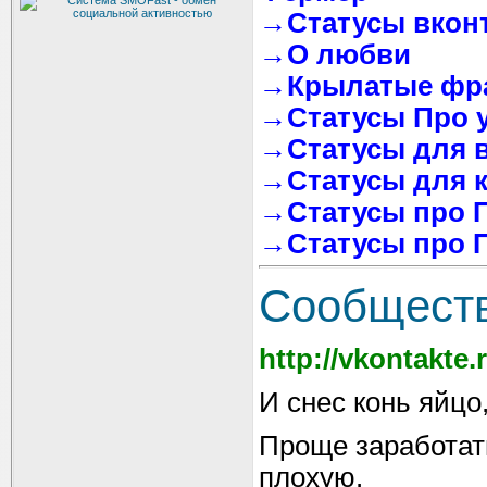
→Статусы вконта
→О любви
→Крылатые фра
→Статусы Про у
→Статусы для в
→Статусы для к
→Статусы про 
→Статусы про 
Cообществ
http://vkontakte
И снес конь яйцо,
Проще заработат
плохую.