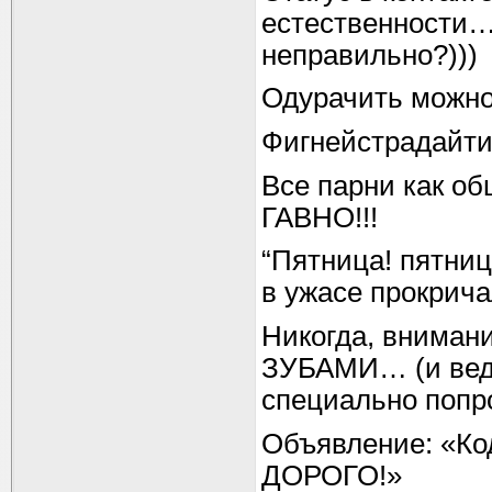
естественности…
неправильно?)))
Одурачить можно 
Фигнейстрадайти
Все парни как о
ГАВНО!!!
“Пятница! пятни
в ужасе прокрич
Никогда, вниман
ЗУБАМИ… (и ведь
специально попр
Объявление: «Код
ДОРОГО!»