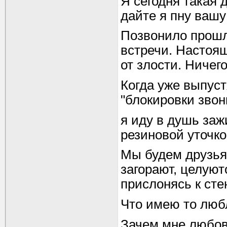
Я сегодня такая 
дайте я пну вашу
Позвонило прошло
встречи. Настоя
от злости. Ничег
Когда уже выпус
"блокировки зво
я иду в душь заж
резиновой уточкой
Мы будем друзьям
загорают, целуют
прислонясь к сте
Что имею то люб
Зачем мне любовь