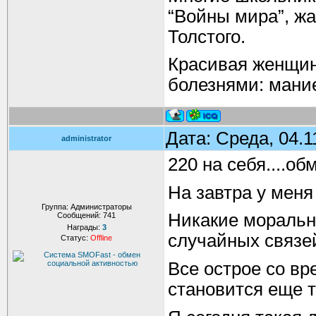
“Войны мира”, жа
Толстого.
Красивая женщин
болезнями: мани
Дата: Среда, 04.1
administrator
220 на себя....обм
На завтра у меня
Группа: Администраторы
Никакие моральн
Сообщений:
741
Награды:
3
случайных связей
Статус:
Offline
Все острое со вр
становится еще т