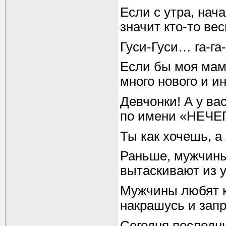
Если с утра, нач
значит кто-то ве
Гуси-Гуси… га-га
Если бы моя мама
много нового и и
Девчонки! А у ва
по имени «НЕЧЕ
Ты как хочешь, а
Раньше, мужчины
вытаскивают из
Мужчины любят к
накрашусь и запр
Сегодня последни