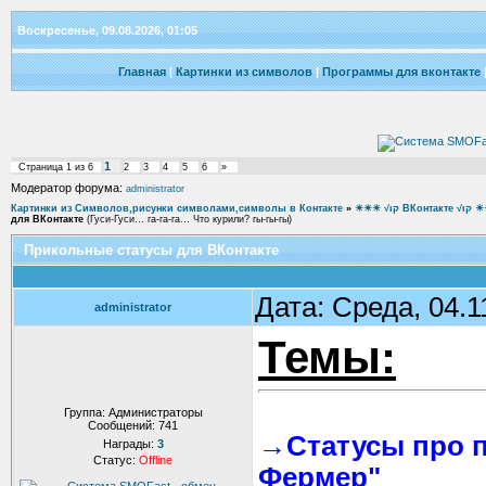
Воскресенье, 09.08.2026, 01:05
Главная
|
Картинки из символов
|
Программы для вконтакте
1
Страница
1
из
6
2
3
4
5
6
»
Модератор форума:
administrator
Картинки из Символов,рисунки символами,символы в Контакте
»
☀☀☀ √ιק ВКон
для ВКонтакте
(Гуси-Гуси… га-га-га… Что курили? гы-гы-гы)
Прикольные статусы для ВКонтакте
Дата: Среда, 04.1
administrator
Темы:
Группа: Администраторы
Сообщений:
741
→Статусы про п
Награды:
3
Статус:
Offline
Фермер"