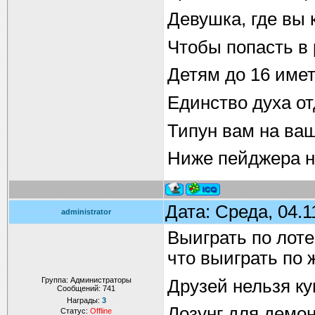
Девушка, где вы 
Чтобы попасть в 
Детям до 16 имет
Единство духа от
Типун вам на ваш
Ниже пейджера н
Дата: Среда, 04.1
administrator
Выиграть по лоте
что выиграть по 
Группа: Администраторы
Друзей нельзя ку
Сообщений:
741
Награды:
3
Лозунг для демон
Статус:
Offline