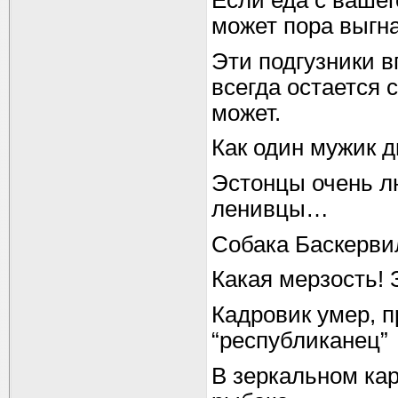
Если еда с ваше
может пора выгн
Эти подгузники в
всегда остается 
может.
Как один мужик 
Эстонцы очень лю
ленивцы…
Собака Баскерви
Какая мерзость! 
Кадровик умер, п
“республиканец”
В зеркальном ка