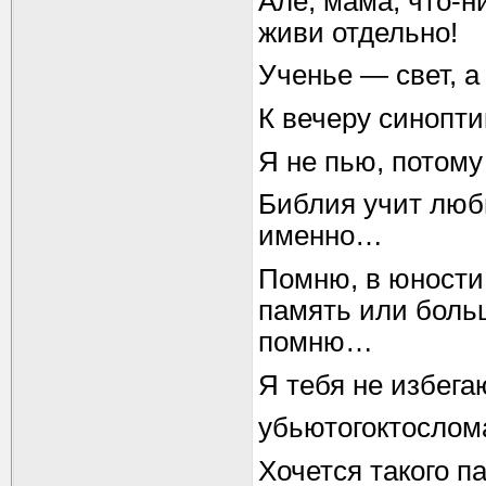
Але, мама, что-ни
живи отдельно!
Ученье — свет, а 
К вечеру синопт
Я не пью, потому
Библия учит люби
именно…
Помню, в юности
память или больш
помню…
Я тебя не избега
убьютогоктосло
Хочется такого па