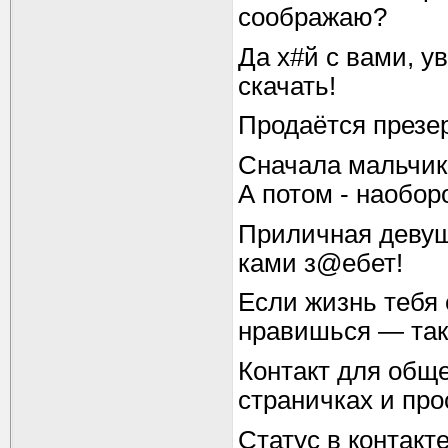
соображаю?
Да х#й с вами, у
скачать!
Продаётся презер
Сначала мальчик
А потом - наоборо
Приличная девуш
ками з@ебет!
Если жизнь тебя 
нравишься — так
Контакт для общ
страничках и пр
Статус в контакт