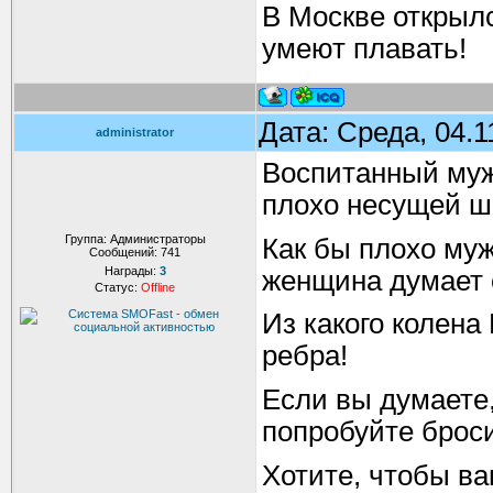
В Москве открылс
умеют плавать!
Дата: Среда, 04.1
administrator
Воспитанный муж
плохо несущей ш
Группа: Администраторы
Как бы плохо му
Сообщений:
741
Награды:
3
женщина думает 
Статус:
Offline
Из какого колена
ребра!
Если вы думаете
попробуйте броси
Хотите, чтобы в