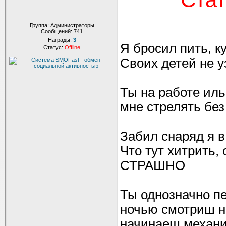
Группа: Администраторы
Сообщений:
741
Награды:
3
Я бросил пить, к
Статус:
Offline
Своих детей не уз
Ты на работе иль 
мне стрелять без
Забил снаряд я в
Что тут хитрить,
СТРАШНО
Ты однозначно пе
ночью смотриш на
начинаеш механи