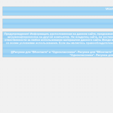
VKinf
Предупреждение! Информация, расположенная на данном сайте, предназнач
загружена|перенесена на другой компьютер. Ни владелец сайта, ни хости
отвественности за любое использование материалов данного сайта. Входя н
со всеми условиями использования. Если вы являетесь правообладателем к
|||Рисунки для "ВКонтакте" и "Одноклассники". Рисунки для "ВКонтакте
"Одноклассники". Рисунки для