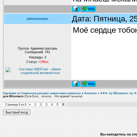
Дата: Пятница, 2
administrator
Моё сердце тобою
Группа: Администраторы
Сообщений:
741
Награды:
3
Статус:
Offline
Картинки из Символов,рисунки символами,символы в Контакте
»
☀☀☀ √ιק ВКон
для ВКонтакте
(Гуси-Гуси… га-га-га… Что курили? гы-гы-гы)
6
Страница
6
из
6
«
1
2
3
4
5
Вы находитесь на эт