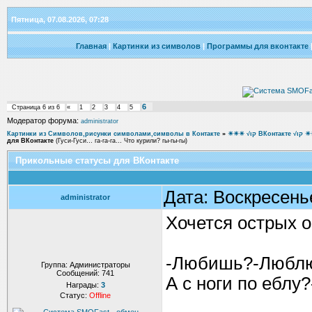
Пятница, 07.08.2026, 07:28
Главная
|
Картинки из символов
|
Программы для вконтакте
6
Страница
6
из
6
«
1
2
3
4
5
Модератор форума:
administrator
Картинки из Символов,рисунки символами,символы в Контакте
»
☀☀☀ √ιק ВКон
для ВКонтакте
(Гуси-Гуси… га-га-га… Что курили? гы-гы-гы)
Прикольные статусы для ВКонтакте
Дата: Воскресень
administrator
Хочется острых о
-Любишь?-Люблю!
Группа: Администраторы
Сообщений:
741
А с ноги по еблу?
Награды:
3
Статус:
Offline