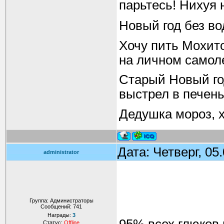
парьтесь! Нихуя 
Новый год без вод
Хочу пить Мохито
на личном самоле
Старый Новый год
выстрел в печень
Дедушка мороз, х
Дата: Четверг, 05
administrator
Группа: Администраторы
Сообщений:
741
Награды:
3
Статус:
Offline