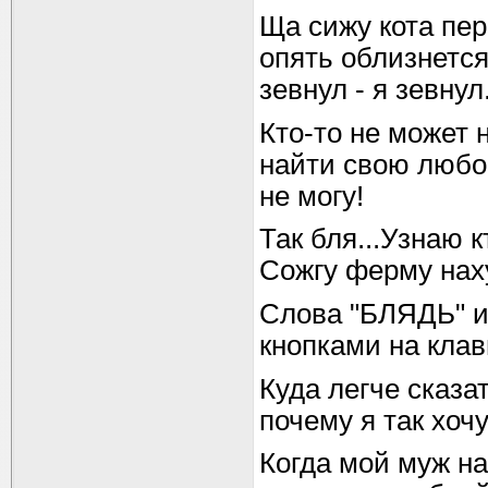
Ща сижу кота пер
опять облизнется 
зевнул - я зевну
Кто-то не может 
найти свою любов
не могу!
Так бля...Узнаю 
Сожгу ферму наху
Слова "БЛЯДЬ" и
кнопками на клав
Куда легче сказа
почему я так хочу
Когда мой муж на