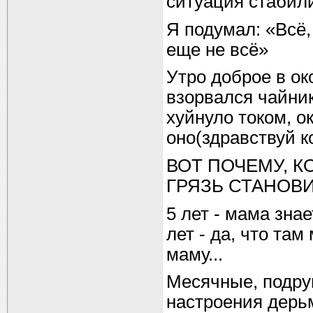
ситуация стабили
Я подумал: «Всё, 
еще не всё»
Утро доброе в ок
взорвался чайник
хуйнуло током, о
оно(здравствуй к
ВОТ ПОЧЕМУ, К
ГРЯЗЬ СТАНОВ
5 лет - мама знае
лет - да, что там
маму...
Месячные, подруг
настроения дерьмо