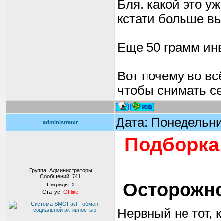
Бля. какой это уж
кстати больше вы
Еще 50 грамм инв
Вот почему во в
чтобы снимать сем
Дата: Понедельни
administrator
Подборка 
Группа: Администраторы
Сообщений:
741
Осторожно
Награды:
3
Статус:
Offline
Нервный не тот, к