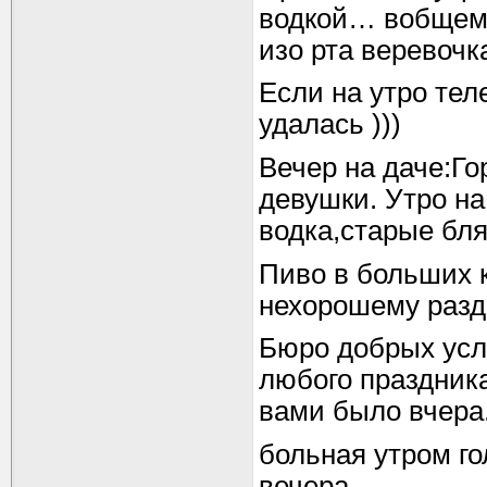
водкой… вобщем в
изо рта веревочка
Если на утро те
удалась )))
Вечер на даче:Г
девушки. Утро н
водка,старые бля
Пиво в больших 
нехорошему раздр
Бюро добрых усл
любого праздника
вами было вчера
больная утром го
вечера