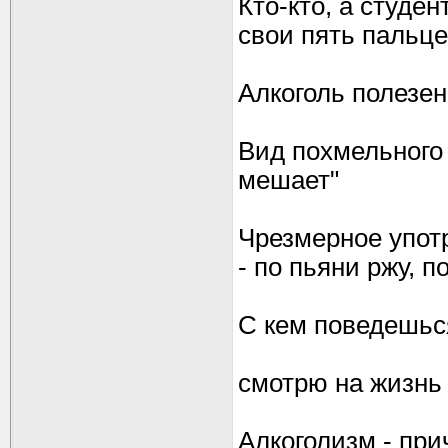
Кто-кто, а студе
свои пять пальце
Алкоголь полезен
Вид похмельного 
мешает"
Чрезмерное упот
- по пьяни ржу, п
С кем поведешьс
смотрю на жизнь 
Алкоголизм - пр