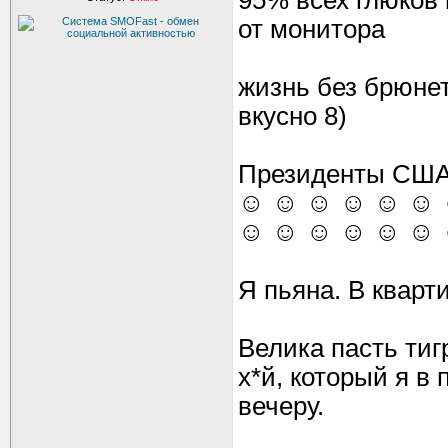
95% всех глюков 
от монитора
жизнь без брюнет
вкусно 8)
Президенты С
☺ ☺ ☺ ☺ ☺ ☺ 
☺ ☺ ☺ ☺ ☺ ☺
Я пьяна. В кварти
Велика пасть тиг
х*й, который я в
вечеру.