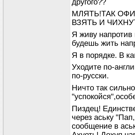
другого??
МЛЯТЬ!ТАК ОФИ
ВЗЯТЬ И ЧИХНУТ
Я живу напротив
будешь жить напр
Я в порядке. В ка
Уходите по-англи
по-русски.
Ничто так сильно
"успокойся",особ
Пиздец! Единств
через аську "Пап
сообщение в аську
Ахуеть! Дохуя на