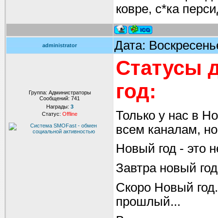
ковре, с*ка перс
Дата: Воскресень
administrator
Статусы д
год:
Группа: Администраторы
Сообщений:
741
Награды:
3
Только у нас в Н
Статус:
Offline
всем каналам, но
Новый год - это 
Завтра новый год
Скоро Новый год.
прошлый...