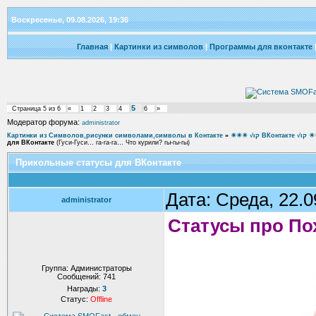
Воскресенье, 09.08.2026, 19:36
Главная
|
Картинки из символов
|
Программы для вконтакте
5
Страница
5
из
6
«
1
2
3
4
6
»
Модератор форума:
administrator
Картинки из Символов,рисунки символами,символы в Контакте
»
☀☀☀ √ιק ВКон
для ВКонтакте
(Гуси-Гуси… га-га-га… Что курили? гы-гы-гы)
Прикольные статусы для ВКонтакте
Дата: Среда, 22.
administrator
Статусы про По
Группа: Администраторы
Сообщений:
741
Награды:
3
Статус:
Offline