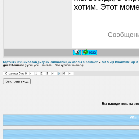
хотим. Этот момен
Сообщени
Картинки из Символов,рисунки символами,символы в Контакте
»
☀☀☀ √ιק ВКон
для ВКонтакте
(Гуси-Гуси… га-га-га… Что курили? гы-гы-гы)
5
Страница
5
из
6
«
1
2
3
4
6
»
Вы находитесь на эт
VKinf