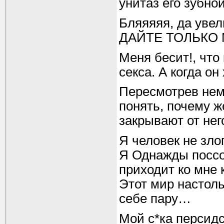
унитаз его зубно
Бляяяяя, да увел
ДАЙТЕ ТОЛЬКО М
Меня бесит!, что к
секса. А когда он х
Пересмотрев нема
понять, почему 
закрывают от нег
Я человек не зло
Я Однажды поссор
приходит ко мне 
Этот мир настоль
себе пару…
Мой с*ка персидс