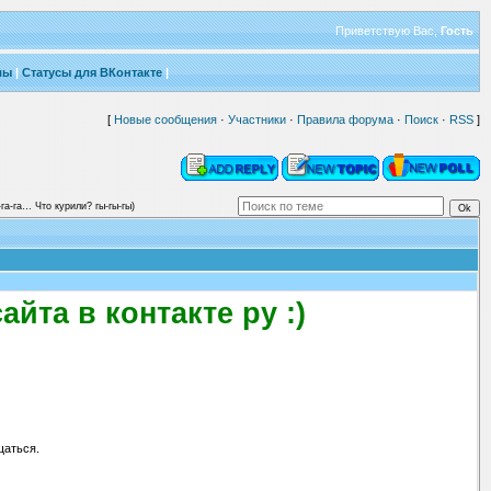
Приветствую Вас
,
Гость
лы
|
Статусы для ВКонтакте
|
[
Новые сообщения
·
Участники
·
Правила форума
·
Поиск
·
RSS
]
га-га… Что курили? гы-гы-гы)
йта в контакте ру :)
щаться.