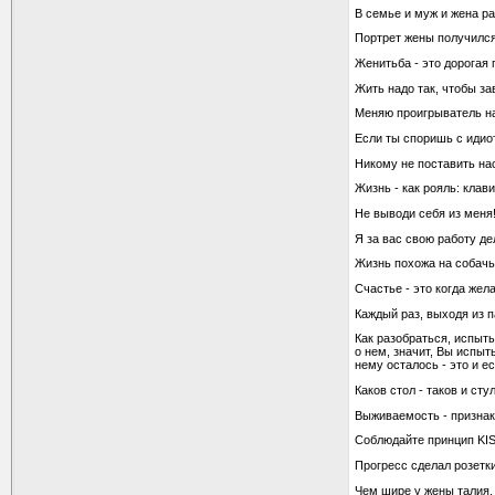
В семье и муж и жена р
Портрет жены получился 
Женитьба - это дорогая 
Жить надо так, чтобы з
Меняю проигрыватель н
Если ты споришь с идиот
Никому не поставить нас
Жизнь - как рояль: кла
Не выводи себя из меня
Я за вас свою работу дел
Жизнь похожа на собачью
Счастье - это когда же
Каждый раз, выходя из п
Как разобраться, испыт
о нем, значит, Вы испы
нему осталось - это и е
Каков стол - таков и стул
Выживаемость - признак
Соблюдайте принцип KISS 
Прогресс сделал розетк
Чем шире у жены талия,