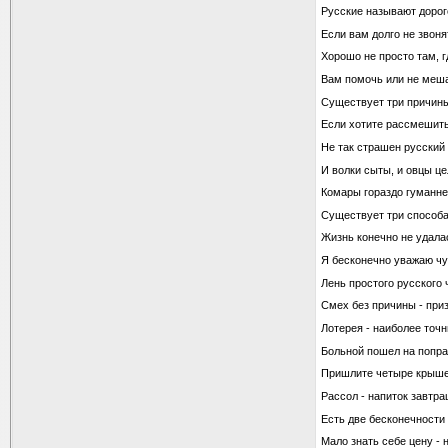
Русские называют дорого
Если вам долго не звоня
Хорошо не просто там, гд
Вам помочь или не меш
Существует три причины 
Если хотите рассмешить 
Не так страшен русский 
И волки сыты, и овцы це
Комары гораздо гуманнее
Существует три способа 
Жизнь конечно не удала
Я бесконечно уважаю ч
Лень простого русского 
Смех без причины - приз
Лотерея - наиболее точ
Больной пошел на попра
Пришлите четыре крышеч
Рассол - напиток завтра
Есть две бесконечности 
Мало знать себе цену -