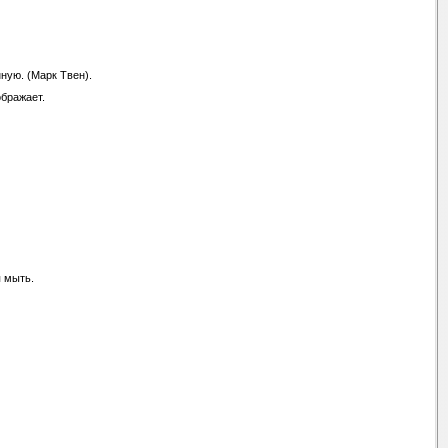
ную. (Марк Твен).
ображает.
я мыть.