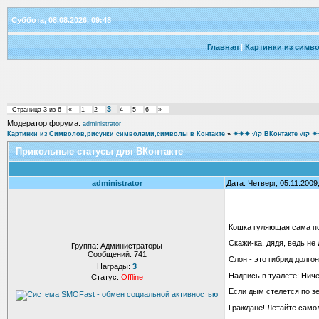
Суббота, 08.08.2026, 09:48
Главная
|
Картинки из симв
3
Страница
3
из
6
«
1
2
4
5
6
»
Модератор форума:
administrator
Картинки из Символов,рисунки символами,символы в Контакте
»
☀☀☀ √ιק ВКон
Прикольные статусы для ВКонтакте
administrator
Дата: Четверг, 05.11.200
Кошка гуляющая сама по
Скажи-ка, дядя, ведь не
Группа: Администраторы
Сообщений:
741
Слон - это гибрид долго
Награды:
3
Надпись в туалете: Ниче
Статус:
Offline
Если дым стелется по з
Граждане! Летайте сам