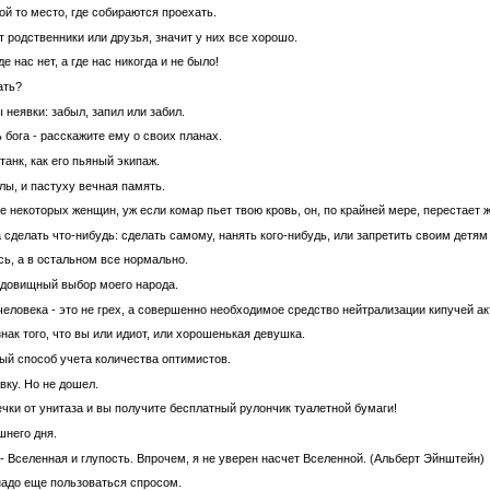
й то место, где собираются проехать.
т родственники или друзья, значит у них все хорошо.
е нас нет, а где нас никогда и не было!
ать?
неявки: забыл, запил или забил.
бога - расскажите ему о своих планах.
танк, как его пьяный экипаж.
лы, и пастуху вечная память.
 некоторых женщин, уж если комар пьет твою кровь, он, по крайней мере, перестает 
сделать что-нибудь: сделать самому, нанять кого-нибудь, или запретить своим детям 
сь, а в остальном все нормально.
удовищный выбор моего народа.
человека - это не грех, а совершенно необходимое средство нейтрализации кипучей а
нак того, что вы или идиот, или хорошенькая девушка.
ный способ учета количества оптимистов.
вку. Но не дошел.
ки от унитаза и вы получите бесплатный рулончик туалетной бумаги!
шнего дня.
- Вселенная и глупость. Впрочем, я не уверен насчет Вселенной. (Альберт Эйнштейн)
 надо еще пользоваться спросом.