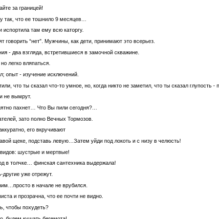
айте за границей!
у так, что ее тошнило 9 месяцев…
 испортила там ему всю каторгу.
т говорить “нет”. Мужчины, как дети, принимают это всерьез.
я - два взгляда, встретившиеся в замочной скважине.
 но легко вляпаться.
л; опыт - изучение исключений.
или, что ты сказал что-то умное, но, когда никто не заметил, что ты сказал глупость -
и не вымрут.
риятно пахнет… Что Вы пили сегодня?…
ателей, зато полно Вечных Тормозов.
аккуратно, его вкручивают
равой щеке, подставь левую…Затем уйди под локоть и с низу в челюсть!
видов: шустрые и мертвые!
рд в толчке… финская сантехника выдержала!
-другие уже отрежут.
дним…просто в начале не врубился.
иста и прозрачна, что ее почти не видно.
ь, чтобы похудеть?
о, будем кушать бегемота!