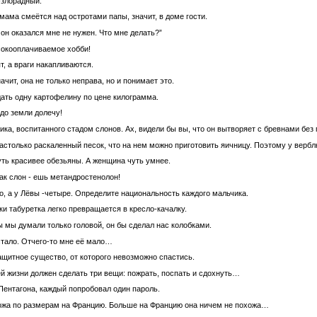
-злорадный.
мама смеётся над остротами папы, значит, в доме гости.
 он оказался мне не нужен. Что мне делать?”
сокооплачиваемое хобби!
т, а враги накапливаются.
ачит, она не только неправа, но и понимает это.
дать одну картофелину по цене килограмма.
до земли долечу!
ка, воспитанного стадом слонов. Ах, видели бы вы, что он вытвоpяет с бpевнами без
 настолько раскаленный песок, что на нем можно приготовить яичницу. Поэтому у верб
ть красивее обезьяны. А женщина чуть умнее.
к слон - ешь метандростенолон!
о, а у Лёвы -четыре. Определите национальность каждого мальчика.
и табуретка легко превращается в кресло-качалку.
ы мы думали только головой, он бы сделал нас колобками.
стало. Отчего-то мне её мало…
ащитное существо, от которого невозможно спастись.
й жизни должен сделать три вещи: пожрать, поспать и сдохнуть…
Пентагона, каждый попробовал один пароль.
ожа по размерам на Францию. Больше на Францию она ничем не похожа…