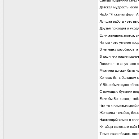
Самый искренний смех 
Детская мудрость: если 
ЧаВо: “Я скачал файл. А
Лучшая работа - это вы
Друзья приходят и уходя
Если женщина злится, зн
Чипсы - это умение про
В лепешку разобьюсь, а 
В джyнглях нашли мальчи
Говорят, что в пустыне
Мужчина должен быть чу
Хочешь быть большим ка
У Лёши было одно яблок
С помощью бутылки водк
Если бы Бог хотел, чтоб
Что-то с памятью моей 
Женщина - слабое, безз
Настоящий хомяк в свое
Китайцы взломали сайт 
Тюменская область пох