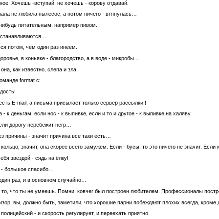
ное. Хочешь -вступай, не хочешь - корову отдавай.
ала не любила пылесос, а потом ничего - втянyлась…
нибудь питательным, например пивом.
осстанавливаются…
ся потом, чем один раз инеем.
здоровье, в коньяке - благородство, а в воде - микробы…
она, как известно, слепа и зла.
оманде format c:
дость!
есть E-mail, а письма присылает только сервер рассылки !
- к деньгам, если нос - к выпивке, если и то и другое - к выпивке на халяву
если дорогу перебежит негр…
ез причины - значит причина все таки есть…
ольцо, значит, она скорее всего замужем. Если - бусы, то это ничего не значит. Если к
бя звездой - сядь на ёлку!
л - большое спасибо…
один раз, и в основном случайно…
ь то, что ты не умеешь. Помни, ковчег был построен любителем. Профессионалы постр
изор, вы, должно быть, заметили, что хорошие парни побеждают плохих всегда, кроме
олицейский - и скорость регулирует, и переехать приятно.