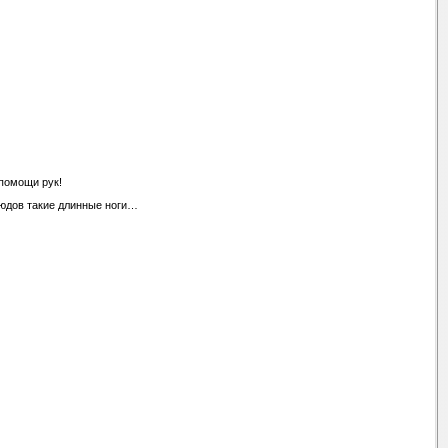
 помощи pyк!
людов такие длинные ноги…