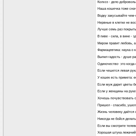
Колхоз - дело доброволь
Hаша кошечка тоже снач
Водку закусывайте чем-
Нервные в клетке не в
Лучше семь раз покрыть
В пиве - сила, в вине - 
Миром правит любовь, а 
Фармацевтика: наука о к
Выпил гадость - душе ра
Одиночество- это когда 
Если чешется левая рука 
У кошек есть примета: 
Если муж дарит цветы б
Если у женщины на руке к
Хочешь почувствовать се
Пришел - спасибо, уше
Жизнь человеку даётся 
Никогда не бойся делат
Если вы смотрите телев
Хорошая штука лежачий п