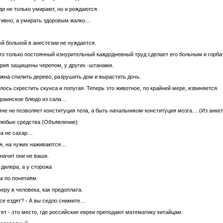
и не только умирают, но и рождаются.
отивно, а умирать здоровым жалко…
 больной в анестезии не нуждается.
что только постоянный изнурительный каждодневный труд сделает его больным и горба
рия защищены черепом, у других -штанами.
на спилить дерево, разрушить дом и вырастить дочь.
лось скрестить скунса и попугая. Теперь это животное, по крайней мере, извиняется.
краинское блюдо из сала…
не не позволяет конституция тела, а быть начальником-конституция мозга… (Из анке
 любые сpедства (Объявление)
на не сахар…
ся, на чужих наживаются…
значит они не ваши.
дилера, а у сторожа
м по понятиям.
веру в человека, как предоплата.
все ездят? - А вы седло снимите…
ет - это место, где российские евреи преподают математику китайцам.