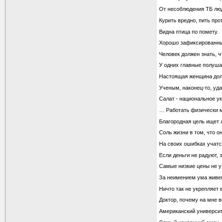
От несоблюдения ТБ люд
Курить вредно, пить пр
Видна птица по помету.
Хорошо зафиксированный
Человек должен знать, 
У одних главные полуша
Настоящая женщина долж
Ученым, наконец-то, уда
Салат - национальное у
… Работать физически м
Благоpодная цель ищет
Соль жизни в том, что о
На своих ошибках учат
Если деньги не радуют, 
Самые низкие цены не у 
За неимением ума живе
Ничто так не укрепляет 
Доктор, почему на мне 
Американский университ