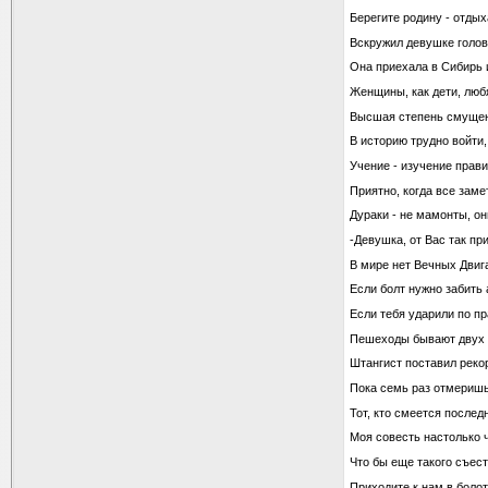
Берегите родину - отдых
Вскружил девушке голов
Она приехала в Сибирь и
Женщины, как дети, любя
Высшая степень смущени
В историю трудно войти,
Учение - изучение прави
Приятно, когда все замет
Дураки - не мамонты, он
-Девушка, от Вас так п
В мире нет Вечных Двиг
Eсли болт нужно забить 
Если тебя ударили по п
Пешеходы бывают двух 
Штангист поставил реко
Пока семь раз отмеришь
Тот, кто смеется после
Моя совесть настолько ч
Что бы еще такого съест
Приходите к нам в болот