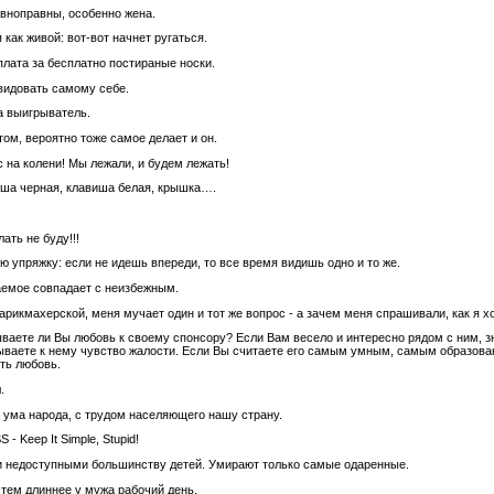
авноправны, особенно жена.
как живой: вот-вот начнет ругаться.
плата за бесплатно постираные носки.
авидовать самому себе.
а выигрыватель.
ом, вероятно тоже самое делает и он.
 на колени! Мы лежали, и будем лежать!
виша черная, клавиша белая, крышка….
!
ать не буду!!!
 упряжку: если не идешь впереди, то все время видишь одно и то же.
лаемое совпадает с неизбежным.
арикмахерской, меня мучает один и тот же вопрос - а зачем меня спрашивали, как я х
ываете ли Вы любовь к своему спонсору? Если Вам весело и интересно рядом с ним, з
тываете к нему чувство жалости. Если Вы считаете его самым умным, самым образован
сть любовь.
.
 ума народа, с трудом населяющего нашу страну.
- Keep It Simple, Stupid!
и недоступными большинству детей. Умирают только самые одаренные.
 тем длиннее у мужа рабочий день.