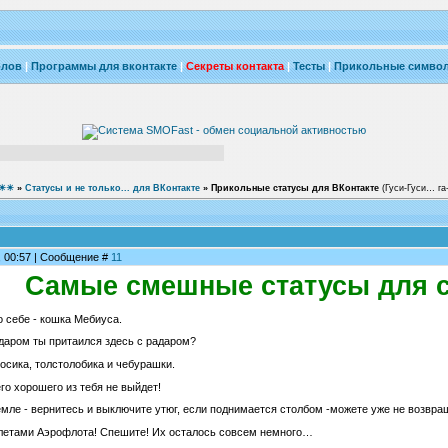
олов
|
Программы для вконтакте
|
Секреты контакта
|
Тесты
|
Прикольные симво
такте √ιק ☀☀☀
»
Статусы и не только... для ВКонтакте
»
Прикольные статусы для ВКонтакте
(Гуси-Гуси… га-
9, 00:57 | Сообщение #
11
Самые смешные статусы для са
 себе - кошка Мебиуса.
 даром ты притаился здесь с радаром?
носика, толстолобика и чебурашки.
го хорошего из тебя не выйдет!
емле - вернитесь и выключите утюг, если поднимается столбом -можете уже не возвра
олетами Аэрофлота! Спешите! Их осталось совсем немного…