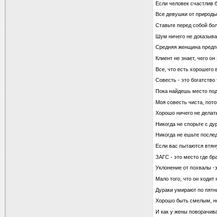
Если человек счастлив б
Все девушки от природы
Ставьте перед собой бо
Шум ничего не доказывае
Средняя женщина предпо
Клиент не знает, чего он
Все, что есть хорошего 
Совесть - это богатство
Пока найдешь место под
Моя совесть чиста, пото
Хорошо ничего не делат
Никогда не спорьте с ду
Никогда не ешьте после
Если вас пытаются втяну
ЗАГС - это место где бр
Уклонение от похвалы -э
Мало того, что он ходит
Дураки умирают по пятни
Хорошо быть смелым, 
И как у жены поворачива