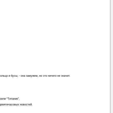
ольцо и бусы, - она замужем, но это ничего не значит.
оили “Титаник”.
 девятичасовых новостей.