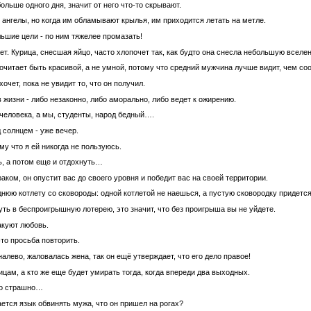
ольше одного дня, значит от него что-то скрывают.
 ангелы, но когда им обламывают крылья, им приходится летать на метле.
льшие цели - по ним тяжелее промазать!
т. Курица, снесшая яйцо, часто хлопочет так, как будто она снесла небольшую вселен
читает быть красивой, а не умной, потому что средний мужчина лучше видит, чем со
 хочет, пока не увидит то, что он получил.
в жизни - либо незаконно, либо аморально, либо ведет к ожирению.
 человека, а мы, студенты, народ бедный….
 солнцем - уже вечер.
му что я ей никогда не пользуюсь.
ь, а потом еще и отдохнуть…
раком, он опустит вас до своего уровня и победит вас на своей территории.
днюю котлету со сковороды: одной котлетой не наешься, а пустую сковородку придетс
ть в беспроигрышную лотерею, это значит, что без проигрыша вы не уйдете.
акуют любовь.
то просьба повторить.
 налево, жаловалась жена, так он ещё утверждает, что его дело правое!
цам, а кто же еще будет умирать тогда, когда впереди два выходных.
но страшно…
ется язык обвинять мужа, что он пришел на рогах?