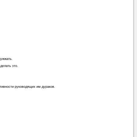
жужжать.
делать это.
ктивности руководящих им дураков.