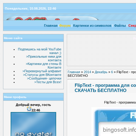
Понедельник, 10.08.2026, 22:46
Главная
|
Форум
|
Картинки из символов
|
Файлы
|
Секр
Меню сайта
Р
Подпишись на мой YouTube
канал ;)
>Прикольные ники для
контакта
>Картинки для стены В
Контакте
>Перевернутый алфавит
Главная
»
2014
»
Декабрь
»
6
» FlipText - 
>Статусы для ВКонтакте
БЕСПЛАТНО
>Сообщения- цепочки
>Тесты для Всех!
FlipText - программа для с
СКАЧАТЬ БЕСПЛАТНО
Мини профиль
FlipText - программ
Добрый вечер, гость
22:46