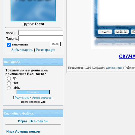
Группа:
Гости
Логин:
Пароль:
запомнить
Забыл пароль
|
Регистрация
СКАЧ
Наш опрос
Просмотров
: 1169 |
Добавил
:
administrator
|
Рейтинг
Тратили ли вы деньги на
приложения Вконтакте?
Да
Нет
ыЫы
[
·
]
Результаты
Архив опросов
Всего ответов:
225
Случайные Файлы:
Игры
|
Все файлы
Игра Армада танков