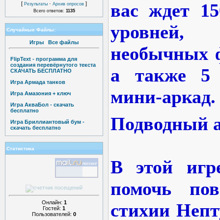
вас ждет 15
[
·
]
Результаты
Архив опросов
Всего ответов:
1135
уровней
Случайные Файлы:
Игры
|
Все файлы
необычных ф
FlipText - программа для
создания перевёрнутого текста
а также 5 
СКАЧАТЬ БЕСПЛАТНО
Игра Армада танков
мини-аркад.
Игра Амазония + ключ
Игра АкваБол - скачать
бесплатно
Подводный 
Игра Бриллиантовый бум -
скачать бесплатно
Статистика
В этой игр
помочь пов
Онлайн:
1
стихии Непт
Гостей:
1
Пользователей:
0