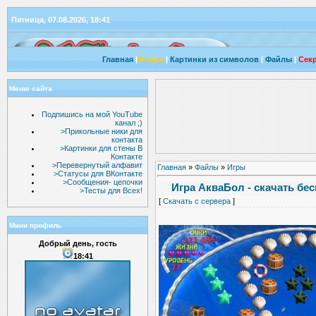
Пятница, 07.08.2026, 18:41
Главная
|
Форум
|
Картинки из символов
|
Файлы
|
Секр
Меню сайта
Подпишись на мой YouTube
канал ;)
>Прикольные ники для
контакта
>Картинки для стены В
Контакте
>Перевернутый алфавит
Главная
»
Файлы
»
Игры
>Статусы для ВКонтакте
>Сообщения- цепочки
Игра АкваБол - скачать бе
>Тесты для Всех!
[
Скачать с сервера
]
Мини профиль
Добрый день, гость
18:41