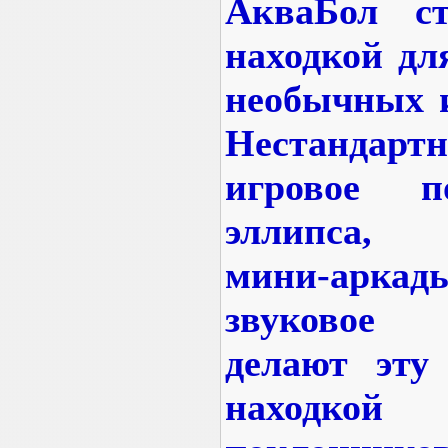
АкваБол ст
находкой дл
необычных и
Нестанда
игровое 
эллипса, 
мини-аркады
звуковое 
делают эту
находкой