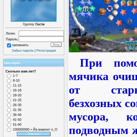
Группа:
Гости
Логин:
Пароль:
запомнить
Забыл пароль
|
Регистрация
При пом
Наш опрос
Сколько вам лет?
мячика очищ
1-7
8-10
от стар
11-15
16-18
18-20
безхозных с
21-25
26-30
31-35
мусора, к
36-40
41-50
51-60
подводным ж
100000000 = Йа мамонт о_О