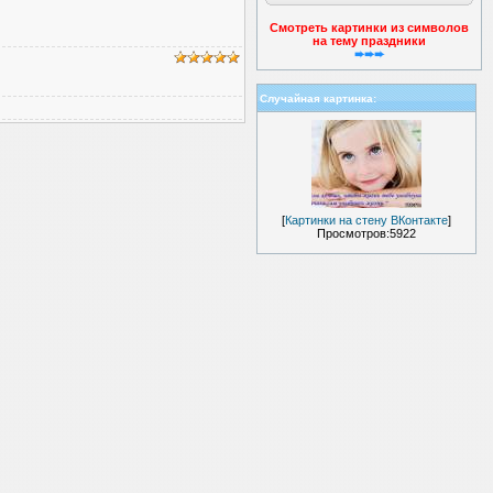
Смотреть картинки из символов
на тему праздники
➨➨➨
Случайная картинка:
[
Картинки на стену ВКонтакте
]
Просмотров:5922