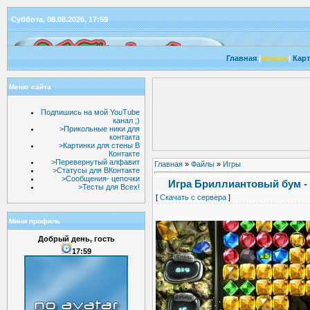
Суббота, 08.08.2026, 17:59
Главная
|
Форум
|
Карт
Меню сайта
Подпишись на мой YouTube
канал ;)
>Прикольные ники для
контакта
>Картинки для стены В
Контакте
>Перевернутый алфавит
Главная
»
Файлы
»
Игры
>Статусы для ВКонтакте
>Сообщения- цепочки
Игра Бриллиантовый бум - 
>Тесты для Всех!
[
Скачать с сервера
]
Мини профиль
Добрый день, гость
17:59