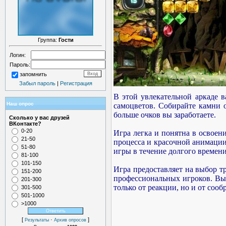
Группа:
Гости
Логин:
Пароль:
запомнить
Забыл пароль
|
Регистрация
В этой увлекательной аркаде 
Наш опрос
самоцветов. Собирайте камни о
больше очков вы заработаете.
Сколько у вас друзей
ВКонтакте?
0-20
Игра легка и понятна в освоени
21-50
процесса и красочной анимации
51-80
игры в течение долгого времени
81-100
101-150
Игра предоставляет на выбор 
151-200
профессиональных игроков. Вы
201-300
только от реакции, но и от сооб
301-500
501-1000
>1000
[
·
]
Результаты
Архив опросов