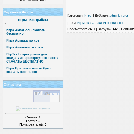
Всего ответов:
1022
Случайные Файлы:
Категория
:
Игры
|
Добавил
:
administrator
Игры
|
Все файлы
|
Теги
:
игры скачать ключ бесплатно
Просмотров
:
2457
|
Загрузок
:
648
|
Рейтинг
Игра АкваБол - скачать
бесплатно
Игра Армада танков
Игра Амазония + ключ
FlipText - программа для
создания перевёрнутого текста
СКАЧАТЬ БЕСПЛАТНО
Игра Бриллиантовый бум -
скачать бесплатно
Статистика
Онлайн:
1
Гостей:
1
Пользователей:
0