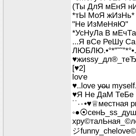
(Ты ДлЯ мЕнЯ нИ
*тЫ МоЯ жИзНь*
"Не ИзМеНяЮ"
*УсНуЛа В мЕчТа
...Я вСе РеШу Са
ЛЮБЛЮ.•°*”˜˜”*°
♥жиssy_дл®_теЂ
[♥2]
loѵe
♥..love y̶o̶u myself
♥Я Не ДаМ ТеБе
◦●⦿сенЬ_ss_ду
хру©талЬная_©л
ジfunny_chelove©