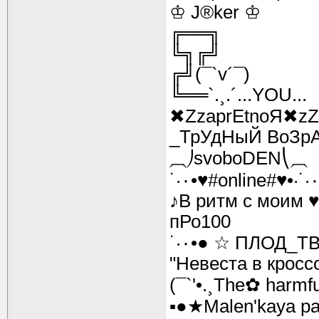
♔ J®ker ♔
╔══╗
╚╗╔╝
╔╝(¯`v´¯)
╚══`.¸.´...YOU...
✖ZzaprEtnоЯ✖z
_ТрУдНыЙ ВоЗр
⏠⎠svoboDEN⎝⏠
˙·٠•♥#online#♥•·˙
♪В ритм с моим ♥
пРо100
"Невеста в кросс
(¯`'•.¸The✿ harmful 
▪●★Malen'kaya pa