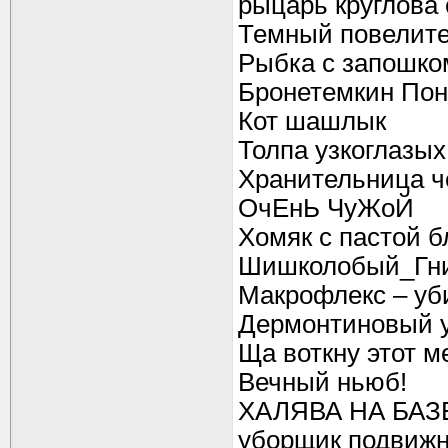
рыцарь круглова 
Темный повелите
Рыбка с запошко
Бронетемкин По
Кот шашлык
Толпа узкоглазых
Хранительница 
ОчЕнЬ ЧуЖоЙ
Хомяк с пастой б
Шишколобый_Гн
Макрофлекс – уб
Дермонтиновый 
Ща воткну этот ме
Вечный ньюб!
ХАЛЯВА НА БАЗ
уборщик подвижн