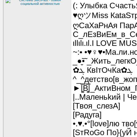
(: Улыбка Счаст
♥ღツMiss КаtаSт
ღСаХаРнАя Пар
С_лЕзВиЕм_в_С
ιllιlι.ιl.I LOVE MUSIC
~:▪ •♥♀♥•Ма.ли.но
_●̮̮̃•̃ _Жить_легкО_●
✿ܓ КвІтОчКа✿ܓ
^_^детство[в_жоп
►|̳̿В̳̿|_АктиВно
|..Маленьkий | Че
[Твоя_слезА]
[Радуга]
•.♥.•°[love]лю тво
[SтRоGo По}{yЙ 