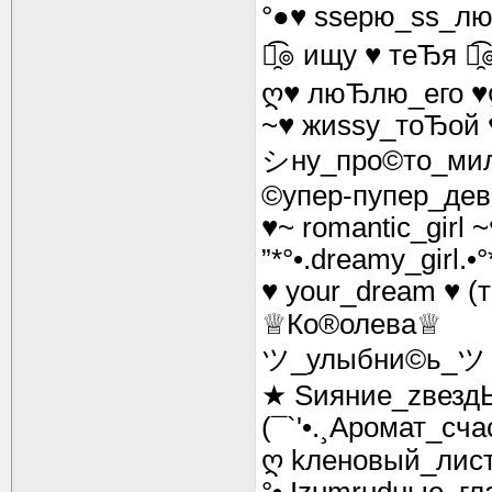
°●♥ ssерю_ss_лю
๏̯͡๏ ищу ♥ теЂя ๏̯͡
ღ♥ люЂлю_его ♥
~♥ жиssу_тоЂой 
シну_про©то_ми
©упер-пупеp_дев
♥~ romantic_girl
”*°•.dreamy_girl.
♥ your_dream ♥ (
♕Ко®олева♕
ツ_улыбни©ь_ツ
★ Sияние_zвезд
(¯`'•.¸Аромат_счас
ღ kленовый_лис