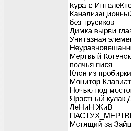
Кура-с ИнтелеКт
Канализационны
без трусиков
Димка вырви гла
Унитазная элеме
Неуравновешанн
Мертвый Котенок
волчья пися
Клон из пробирк
Монитор Клавиат
Ночью под мосто
Яростный кулак 
ЛеНиН ЖиВ
ПАСТУХ_МЕРТВ
Мстящий за Зай