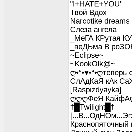
"I+HATE+YOU"
Твой Вдох
Narcotike dreams
Слеза ангела
_МеГА КРутая К
_веДЬма В роЗО
~Eclipse~
~KookOlk@~
ღ•°•♥•°•ღтеперь 
СлАдКаЯ кАк Са
[Raspizdyayka]
ღღღФеЯ КайфА
†█Twilight█†
|...В...ОдНОм...Э
Краснопяточный 