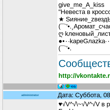
give_me_A_kiss
"Невеста в кросс
★ Sияние_zвезд
(¯`'•.¸Аромат_счас
ღ kленовый_лис
(¯`'•.
Cообществ
http://vkontakte
Дата: Суббота, 08
administrator
♥√V^√\~√V^√V в р