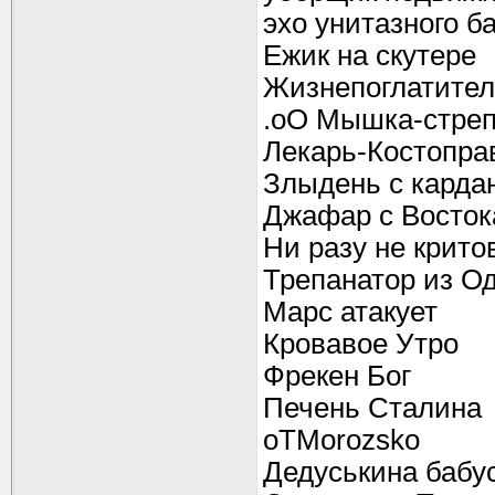
эхо унитазного б
Ежик на скутере
Жизнепоглатител
.оО Мышка-стреп
Лекарь-Костопра
Злыдень с карда
Джафар с Восток
Ни разу не крито
Трепанатор из О
Марс атакует
Кровавое Утро
Фрекен Бог
Печень Сталина
oTMorozsko
Дедуськина бабу