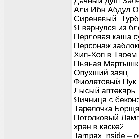
Дачный душ Зел
Али Ибн Абдул О
Сиреневый_Турб
Я вернулся из бл
Перловая каша с
Персонаж заблок
Хип-Хоп в Твоём
Пьяная Мартышк
Опухший заяц
Фиолетовый Пук
Лысый аптекарь
Яичница с бекон
Тарелочка Борщ
Потолковый Лам
хрен в каске2
Tampax Inside – 