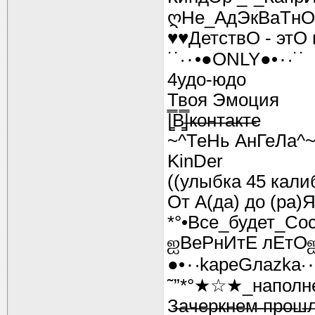
ღНе_АдЭкВаТнО
♥♥ДетствО - этО
˙˙·٠•●ONLY●•٠·˙˙
4удо-юдо
Твоя Эмоция
|̳̿В̳̿|̶к̶о̶н̶т̶а̶к̶т̶е
~^ТеНь АнГеЛа^
KinDer
((улыбка 45 кали
От А(да) до (ра)
*°•Все_будет_Coc
ஐВеРнИтЕ лЕтО
˜”*°★☆★_наполн
З̶а̶ч̶е̶р̶к̶н̶е̶м̶ ̶п̶р̶о̶ш