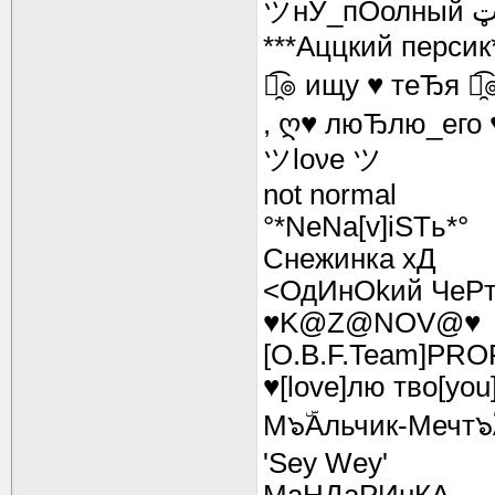
***Аццкий персик
๏̯͡๏ ищу ♥ теЂя ๏̯͡
, ღ♥ люЂлю_его 
ツloνe ツ
not normal
°*NeNa[v]iSTь*°
Снежинка хД
<ОдИнОkий ЧеР
♥K@Z@NOV@♥
[O.B.F.Team]PRO
♥[love]лю тво[you
М๖ۜAльчик-Мечт๖
'Sey Wey'