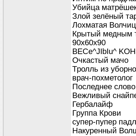
Убийца матрёше
Злой зелёный та
Лохматая Волчиц
Крытый медным 
90x60x90
BECe^JIbIu^ KOH
Очкастый мачо
Тролль из уборн
врач-похметолог
Последнее слово
Вежливый снайп
Гербалайф
Группа Крови
супер-пупер пад
Накуренный Вол