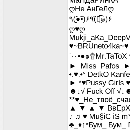
МаНДаРИнКА
ღНе АнГеЛღ
٩(●̮̮̃•̃)۶٩(͡๏̯͡๏)۶
ღ♥ღ
Mukji_aKa_DeepV
♥~BRUneto4ka~♥
►_Miss_Pafos_
•.♥.•° DetkO Kanfe
► *♥Pussy Girls 
☻↓√ Fuck Off √↓
**♥_Не_твоё_сча
▲ ▼ ▲ ▼ ВвЕр
♪ ♫ ♥ Mu§iC iS m
♣_♦↑*Бум_ Бум_ 