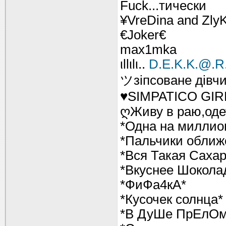
Fuck...тически
¥VreDina and Zly
€Jоker€
max1mka
ιllιlι..
D.E.K.K.@.R.T.
ツзіпсоване дівч
♥SIMPATICO GIR
ღЖиву в раю,оде
*Одна на миллио
*Пальчики оближ
*Вся Такая Сахар
*Вкуснее Шокола
*ФиФа4кА*
*Кусочек солнца*
*В ДуШе ПрЕлОм