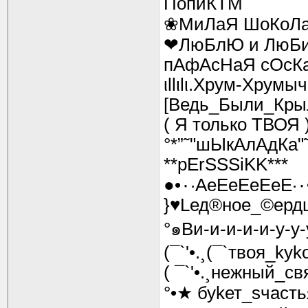
ПопиКTM
❀МиЛаЯ ШоКоЛ
❤ЛюБлЮ и ЛюБ
пАфАсНаЯ сОсК
ιllιlι.Хрум-Хрумыч ιl
[Ведь_Были_Кры
( Я только ТВОЯ 
°*”˜"шЫкАлАдКа"˜
**pErSSSiKK***
●
}♥Lед®ное_©ерд
°๑Ви-и-и-и-и-у-у
(¯`'•.¸(¯`твоя_kуko
( ¯`'•.¸нежный_свя
°•★ буkет_sчаст