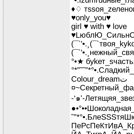
°•.Izumrudные_гла
♦♢ тssоя_zелено
♥only_you♥
girl ♥ with ♥ love
♥LюблЮ_Сильн
(¯`'•.¸(¯`твоя_kуko
(¯`'•.¸нежный_свят
°•★ буkет_sчаст
°*”˜˜”*°•.Сладкий_
Colour_dreamت
¤~Секретный_фа
-‘๑’-Летящяя_звез
●•°••Шоколадная
˜”*°•.БлеSSSтяШк
ПеРсПеКтИвА_К