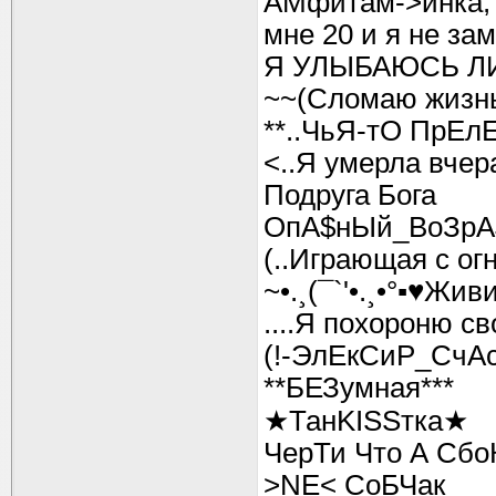
АМфитам->инка,
мне 20 и я не зам
Я УЛЫБАЮСЬ ЛИ
~~(Сломаю жизн
**..ЧьЯ-тО ПрЕлЕ
<..Я умерла вчера
Подруга Бога
ОпА$нЫй_ВоЗрА
(..Играющая с огн
~•.¸(¯`'•.¸•°▪♥Жив
....Я похороню св
(!-ЭлЕкСиР_СчАс
**БЕЗумная***
★ТанKISSтка★
ЧерТи Что А Сб
>NE< СоБЧак