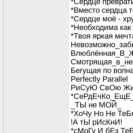
*Сердце преврати
*Вместо сердца т
*Сердце моё - хр
*Необходима как 
*Твоя яркая мечт
Невозможно_за
Влюблённая_В_
Смотрящая_в_не
Бегущая по волн
Perfectly Parallel
РиСуЮ СвОю Жи
*СеРдЕчКо_ЕщЕ
_ТЫ не МОЙ_
*ХоЧу Но Не ТеБ
!А тЫ рИсКнИ!
*сМоГу И бЕз Те