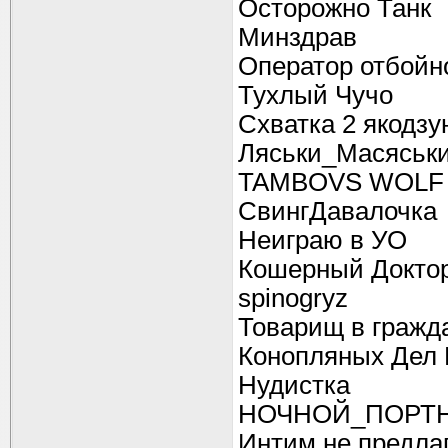
Осторожно Танк
Минздрав
Оператор отбойн
Тухлый Чучо
Схватка 2 якодзу
Ляськи_Масяськ
TAMBOVS WOLF
СвингДавалочка
Неиграю в УО
Кошерный Докто
spinogryz
Товарищ в гражд
Конопляных Дел
Нудистка
НОЧНОЙ_ПОРТ
Интим не предла