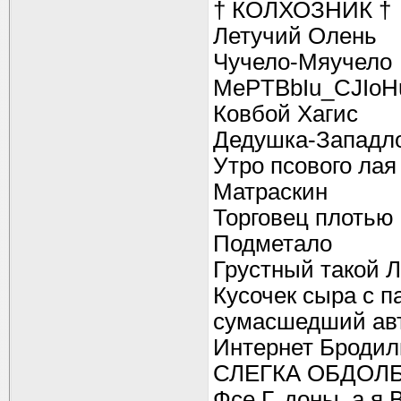
† КОЛХОЗНИК †
Летучий Олень
Чучело-Мяучело
MePTBbIu_CJIoH
Ковбой Хагис
Дедушка-Западл
Утро псового лая
Матраскин
Торговец плотью
Подметало
Грустный такой 
Кусочек сыра с п
сумасшедший ав
Интернет Бродил
СЛЕГКА ОБДОЛ
Фсе Г..доны, а я