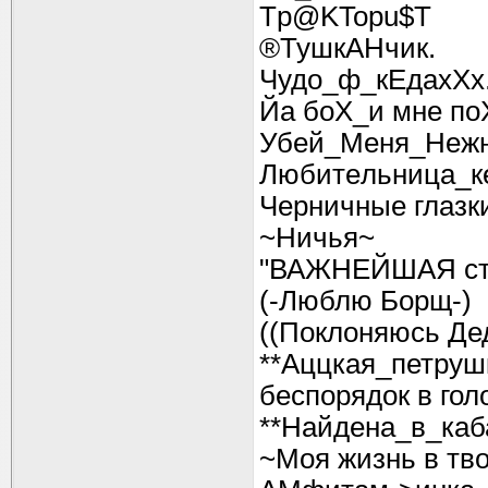
Tp@KTopu$T
®ТушкАНчик.
Чудо_ф_кЕдахХх
Йа боХ_и мне по
Убeй_Meня_Heж
Любитeльница_к
Черничные глазк
~Ничья~
"ВАЖНЕЙШАЯ стр
(-Люблю Борщ-)
((Поклоняюсь Де
**Аццкая_петруш
беспорядок в гол
**Найдена_в_каб
~Моя жизнь в тв