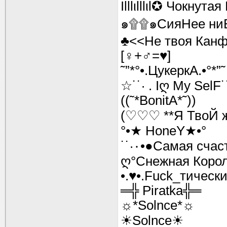
Ιlllιlllιl✪ Чокнутая
๑۩۩๑СияНее н
♣<<Не твоя Кан
[♀+♂=♥]
˜”*°•.ЦукеркА.•°*”˜
☆˙˙· . Iღ My SelF˙
((˜*BonitA*˜))
(♡♡♡ **Я ТвоЙ 
°•★ HoneY★•°
ღ°Снежная Корол
•.♥•.Fuck_тически
═╬ Piratka╬═
☼*Solnce*☼
☀Solnce☀