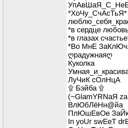
УпАвШаЯ_С_НеБ
*ХоЧу_СчАсТьЯ*
люблю_себя_крас
*в сердце любовь
*в глазах счастье
*Во МнЕ ЗаКлЮч
ღрадужнаяღ
Куколка
Умная_и_красив
ЛуЧиК сОлНцА
۩ Бэйба ۩
(~GlamYRNаЯ za
ВлЮбЛёНн@йа
ПлЮшЕвОе ЗаЙ
In yoUr swEeT d