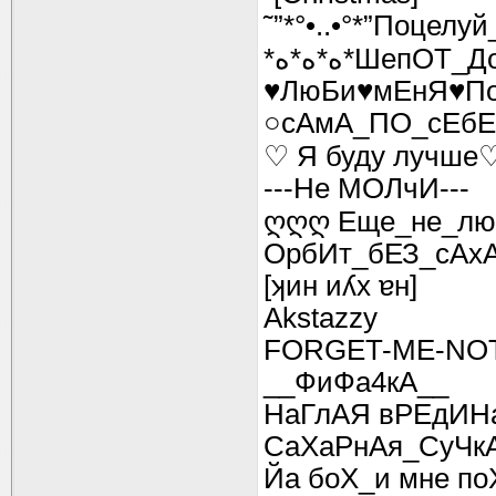
˜”*°•..•°*”Поцелуй
♥ЛюБи♥мЕнЯ♥По
○сАмА_ПО_сЕбЕ
♡ Я буду лучше
---Не МОЛчИ---
ღღღ Еще_не_лю
ОрбИт_бЕЗ_сАх
[ʞин иʎх ɐн]
Akstazzy
FORGET-ME-NO
__ФиФа4кА__
НаГлАЯ вРЕдИН
СаХаРнАя_СуЧк
Йа боХ_и мне по