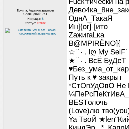
Fuck'тически на p
Дево4ка_8не_зак
Группа: Администраторы
Сообщений:
741
ОднА_ТакаЯ
Награды:
3
Статус:
Offline
Ин]{ог]-[ито
ZaжигаLка
В@МPIRЁNO]{
☆˙˙· . Iღ My SelF˙
★˙˙· . ВсЁ БуДе
♥Без_ума_от_кар
Путь к ♥ закрыт
*СтОпУдОвО Не 
¼ПеРсПеКтИвА_
BESTолочь
(Love)лю тво(you
Ya ТвоЙ ★len"Ки
КиндЭр _*_Капр