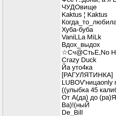
ЧУДОвище
Kaktus ¦ Kaktus
Когда_то_любил
Хуба-буба
VaniLLa MiLk
Вдох_выдох
☆Сч@СтьЕ,Nо Н
Crazy Duck
Йа уто4ка
[РАГУЛЯТИНКА]
LUBOV'ницаonly
((улыбка 45 кали
От А(да) до (ра)
Ва)!(ныЙ
De_Bill