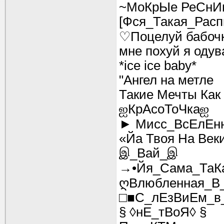
~МоКрЫе РеСн
[Фся_Такая_Расп
♡Поцелуй бабоч
мне похуй я одув
*ice ice baby*
"Ангел на метле
Такие Мечты Как
ஐКрАсоТоЧкаஐ
► Мисс_ВсЕлЕн
«Йа Твоя На Век
இ_Вай_இ
→•Йя_Сама_ТаК
ღВлюбленная_В
□■С_лЕзВиЕм_в
§ ◊нЕ_тВоЯ◊ §