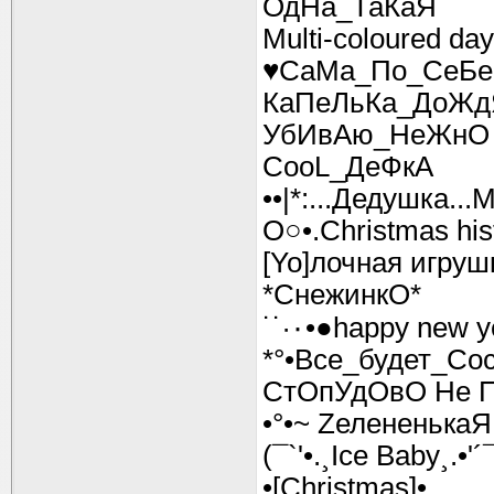
ОдНа_ТаКаЯ
Multi-coloured day
♥СаМа_По_СеБе
КаПеЛьКа_ДоЖд
УбИвАю_НеЖнО
СооL_ДеФкА
••|*:...Дедушка...
O○•.Christmas his
[Yo]лочная игруш
*СнежинкО*
*°•Все_будет_Coc
СтОпУдОвО Не П
•°•~ ZелененькaЯ
(¯`'•.¸Ice Baby¸.•'´
•[Christmas]•