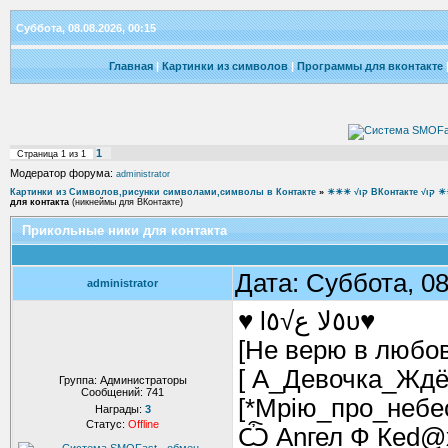
Суббота, 08.08.2026, 00:15
Главная
|
Картинки из символов
|
Программы для вконтакте
1
Страница
1
из
1
Модератор форума:
administrator
Картинки из Символов,рисунки символами,символы в Контакте
»
☀☀☀ √ιק ВКон
для контакта
(никнеймы для ВКонтакте)
Прикольные ники для контакта
Дата: Суббота, 08
administrator
♥ l٥ﻻ ﻉ√٥υ♥
[Не верю в любов
[ А_Девочка_Ждё
Группа: Администраторы
Сообщений:
741
[*Мрію_про_небе
Награды:
3
Статус:
Offline
Ѽ Аnгел Ф Кеd