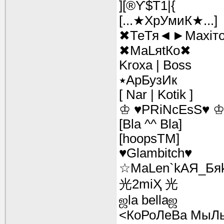
][®ϒ$Т1|{
[...★ХрУмиК★...]
✖ТеТя◄►Махіт
✖МаLяtКо✖
Kroxa | Boss
٭АрБузИк
[ Nar | Kotik ]
♔ ♥PRiNcEsS♥ 
[Bla ^^ Bla]
[hoopsTM]
♥Glambitch♥
☆MaLen`kAЯ_Бя
光2miҲ 光
ஜla bellaஜ
<КоРоЛеВа МыЛ