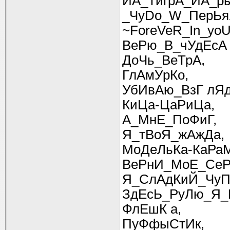
ЙА_ТигрА_ЙА_р
_ЧуDo_W_ПерЬя
~ForeVeR_In_yo
ВеРю_В_чУдЕсА
ДоЧь_ВеТрА,
ГлАмУрКо,
УбИвАю_ВзГ лЯ
КиЦа-ЦаРиЦа,
А_МнЕ_ПоФиГ,
Я_тВоЯ_жАжДа,
МоДеЛьКа-КаРа
ВеРнИ_МоЕ_СеР
Я_СлАдКиЙ_ЧуП
ЗдЕсЬ_РуЛю_Я_
ФлЕшК а,
ПуФфыСтИк,